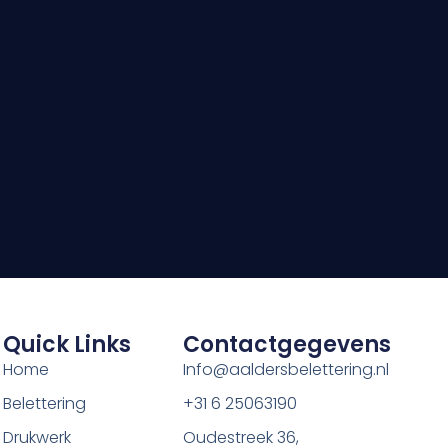
Quick Links
Contactgegevens
Home
Info@aaldersbelettering.nl
Belettering
+31 6 25063190
Drukwerk
Oudestreek 36,