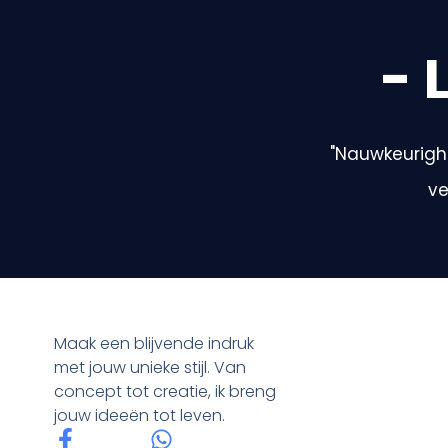
- 
"Nauwkeurighe
ve
Maak een blijvende indruk
met jouw unieke stijl. Van
concept tot creatie, ik breng
jouw ideeën tot leven.