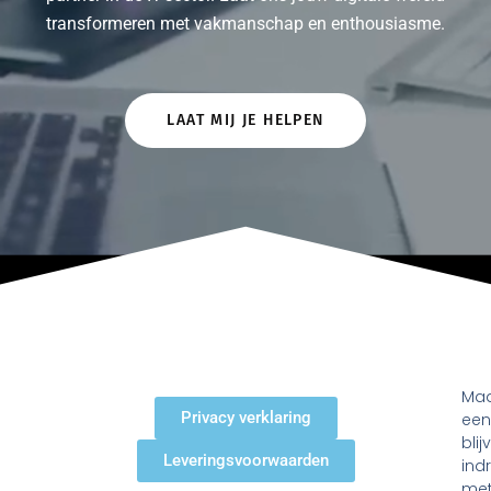
transformeren met vakmanschap en enthousiasme.
LAAT MIJ JE HELPEN
Ma
Privacy verklaring
ee
bli
Leveringsvoorwaarden
ind
me