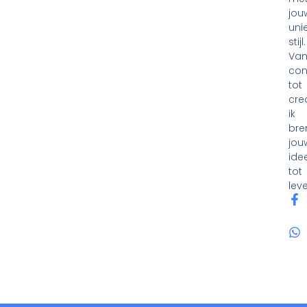
jou
uni
stijl.
Va
con
tot
crea
ik
bre
jou
ide
tot
lev